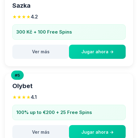
Sazka
4.2
★★★★
300 Kč + 100 Free Spins
Ver más
Jugar ahora →
#5
Olybet
4.1
★★★★
100% up to €200 + 25 Free Spins
Ver más
Jugar ahora →