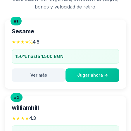
bonos y velocidad de retiro.
#1
Sesame
4.5
★★★★½
150% hasta 1.500 BGN
Ver más
Jugar ahora →
#2
williamhill
4.3
★★★★