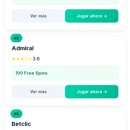
Ver más
Jugar ahora →
#8
Admiral
3.6
★★★½☆
100 Free Spins
Ver más
Jugar ahora →
#9
Betclic