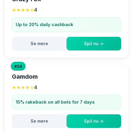
4
★★★★☆
Up to 20% daily cashback
Se mere
Spil nu →
#24
Gamdom
4
★★★★☆
15% rakeback on all bets for 7 days
Se mere
Spil nu →