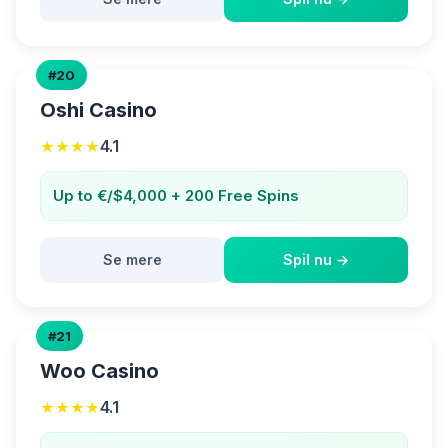
#20
Oshi Casino
4.1
★★★★
Up to €/$4,000 + 200 Free Spins
Se mere
Spil nu →
#21
Woo Casino
4.1
★★★★