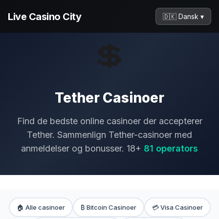
Live Casino City
🇩🇰 Dansk ▾
💲
Tether Casinoer
Find de bedste online casinoer der accepterer
Tether. Sammenlign Tether-casinoer med
anmeldelser og bonusser. 18+
81 operators
🏠 Alle casinoer
₿ Bitcoin Casinoer
💳 Visa Casinoer