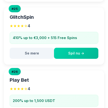
#25
GlitchSpin
4
★★★★☆
410% up to €3,000 + 515 Free Spins
Se mere
Spil nu →
#26
Play Bet
4
★★★★☆
200% up to 1,500 USDT