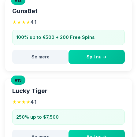
#18
GunsBet
4.1
★★★★
100% up to €500 + 200 Free Spins
Se mere
Spil nu →
#19
Lucky Tiger
4.1
★★★★
250% up to $7,500
Se mere
Spil nu →