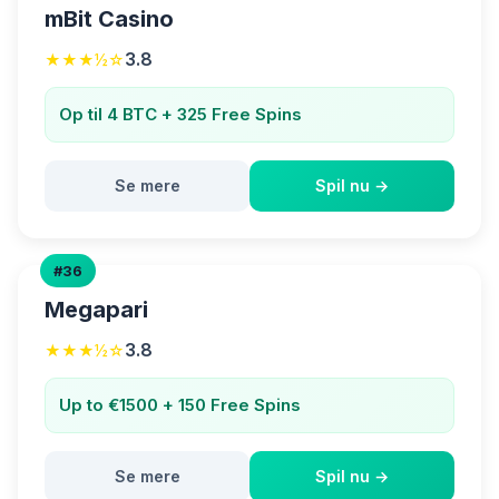
mBit Casino
3.8
★★★½☆
Op til 4 BTC + 325 Free Spins
Se mere
Spil nu →
#36
Megapari
3.8
★★★½☆
Up to €1500 + 150 Free Spins
Se mere
Spil nu →