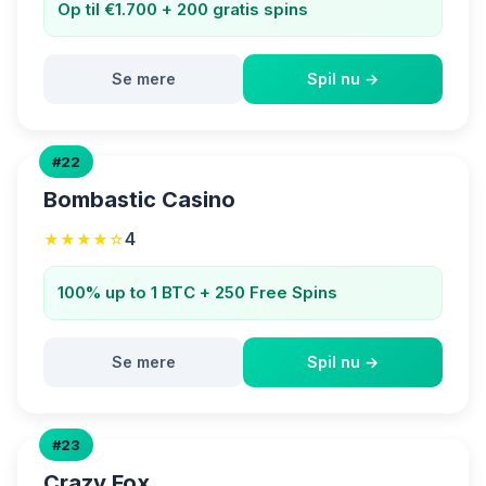
Op til €1.700 + 200 gratis spins
Se mere
Spil nu →
#22
Bombastic Casino
4
★★★★☆
100% up to 1 BTC + 250 Free Spins
Se mere
Spil nu →
#23
Crazy Fox