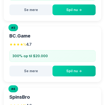
Se mere
Spil nu →
#3
BC.Game
4.7
★★★★½
300% op til $20.000
Se mere
Spil nu →
#4
SpinsBro