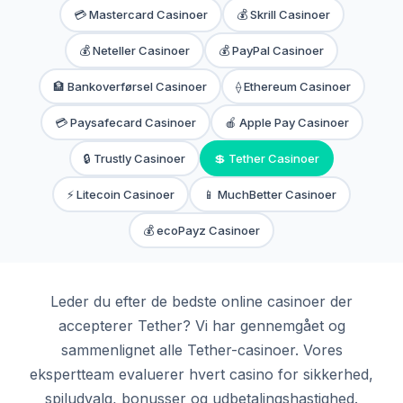
💳 Mastercard Casinoer
💰 Skrill Casinoer
💰 Neteller Casinoer
💰 PayPal Casinoer
🏦 Bankoverførsel Casinoer
⟠ Ethereum Casinoer
💳 Paysafecard Casinoer
🍎 Apple Pay Casinoer
🔒 Trustly Casinoer
💲 Tether Casinoer
⚡ Litecoin Casinoer
📱 MuchBetter Casinoer
💰 ecoPayz Casinoer
Leder du efter de bedste online casinoer der
accepterer Tether? Vi har gennemgået og
sammenlignet alle Tether-casinoer. Vores
ekspertteam evaluerer hvert casino for sikkerhed,
spiludvalg, bonusser og udbetalingshastighed.