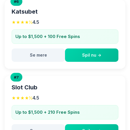
#6
Katsubet
4.5
★★★★½
Up to $1,500 + 100 Free Spins
Se mere
Spil nu →
#7
Slot Club
4.5
★★★★½
Up to $1,500 + 210 Free Spins