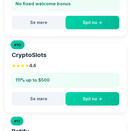
No fixed welcome bonus
Se mere
Spil nu →
#10
CryptoSlots
4.4
★★★★
111% up to $500
Se mere
Spil nu →
#11