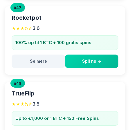
#47
Rocketpot
3.6
★★★½☆
100% op til 1 BTC + 100 gratis spins
Se mere
Spil nu →
#48
TrueFlip
3.5
★★★½☆
Up to €1,000 or 1 BTC + 150 Free Spins