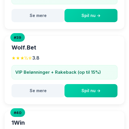
Se mere
Spil nu →
#39
Wolf.Bet
3.8
★★★½☆
VIP Belønninger + Rakeback (op til 15%)
Se mere
Spil nu →
#40
1Win