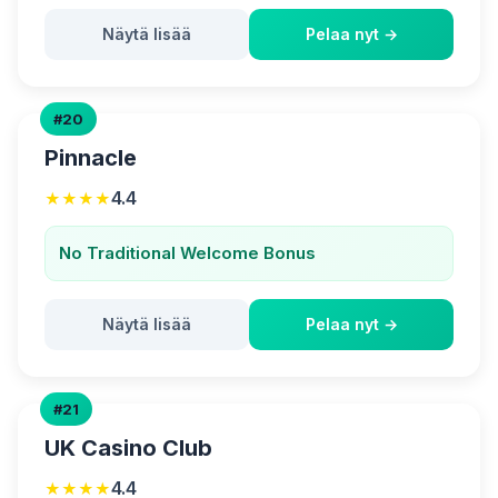
Näytä lisää
Pelaa nyt →
#20
Pinnacle
4.4
★★★★
No Traditional Welcome Bonus
Näytä lisää
Pelaa nyt →
#21
UK Casino Club
4.4
★★★★