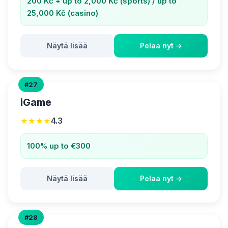
200 Kč + up to 2,000 Kč (sports) / up to
25,000 Kč (casino)
Näytä lisää
Pelaa nyt →
#27
iGame
4.3
★★★★
100% up to €300
Näytä lisää
Pelaa nyt →
#28