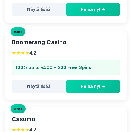
Näytä lisää
Pelaa nyt →
#49
Boomerang Casino
4.2
★★★★
100% up to €500 + 200 Free Spins
Näytä lisää
Pelaa nyt →
#50
Casumo
4.2
★★★★