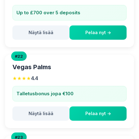
Up to £700 over 5 deposits
Näytä lisää
Pelaa nyt →
#22
Vegas Palms
4.4
★★★★
Talletusbonus jopa €100
Näytä lisää
Pelaa nyt →
#23