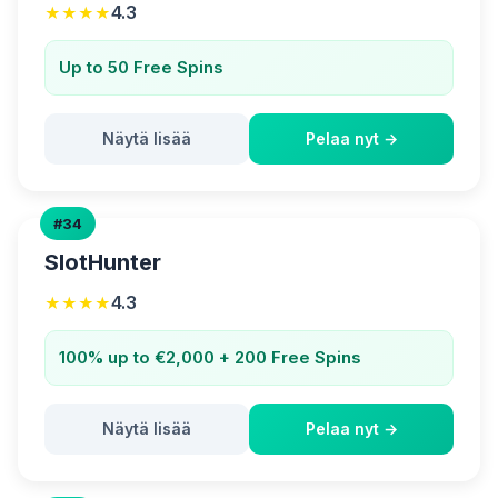
4.3
★★★★
Up to 50 Free Spins
Näytä lisää
Pelaa nyt →
#34
SlotHunter
4.3
★★★★
100% up to €2,000 + 200 Free Spins
Näytä lisää
Pelaa nyt →