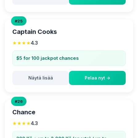
#25
Captain Cooks
4.3
★★★★
$5 for 100 jackpot chances
Näytä lisää
Pelaa nyt →
#26
Chance
4.3
★★★★