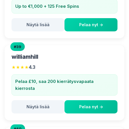
Up to €1,000 + 125 Free Spins
Näytä lisää
Pelaa nyt →
#39
williamhill
4.3
★★★★
Pelaa £10, saa 200 kierrätysvapaata
kierrosta
Näytä lisää
Pelaa nyt →
#40