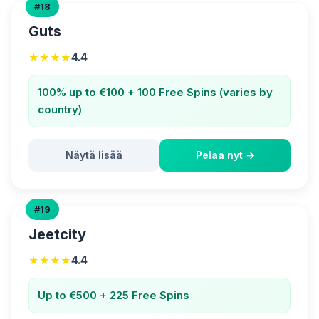
#18
Guts
4.4
★★★★
100% up to €100 + 100 Free Spins (varies by
country)
Näytä lisää
Pelaa nyt →
#19
Jeetcity
4.4
★★★★
Up to €500 + 225 Free Spins