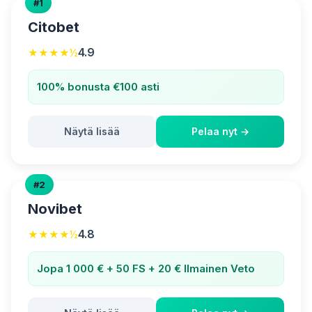
#1
Citobet
4.9
★★★★½
100% bonusta €100 asti
Näytä lisää
Pelaa nyt →
#2
Novibet
4.8
★★★★½
Jopa 1 000 € + 50 FS + 20 € Ilmainen Veto