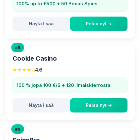
100% up to €500 + 50 Bonus Spins
Näytä lisää
Pelaa nyt →
#5
Cookie Casino
4.6
★★★★½
100 % jopa 100 €/$ + 120 ilmaiskierrosta
Näytä lisää
Pelaa nyt →
#6