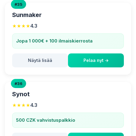
#35
Sunmaker
4.3
★★★★
Jopa 1 000€ + 100 ilmaiskierrosta
Näytä lisää
Pelaa nyt →
#36
Synot
4.3
★★★★
500 CZK vahvistuspalkkio