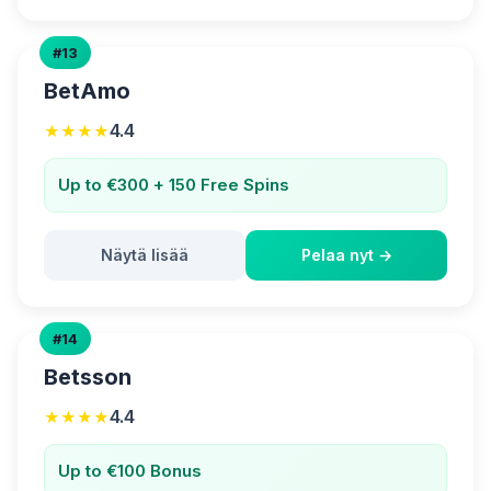
#13
BetAmo
4.4
★★★★
Up to €300 + 150 Free Spins
Näytä lisää
Pelaa nyt →
#14
Betsson
4.4
★★★★
Up to €100 Bonus