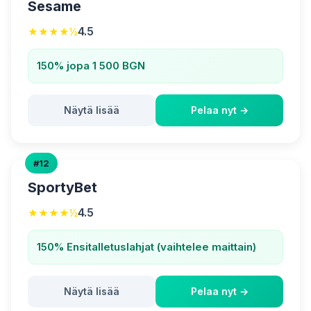
Sesame
4.5
★★★★½
150% jopa 1 500 BGN
Näytä lisää
Pelaa nyt →
#12
SportyBet
4.5
★★★★½
150% Ensitalletuslahjat (vaihtelee maittain)
Näytä lisää
Pelaa nyt →