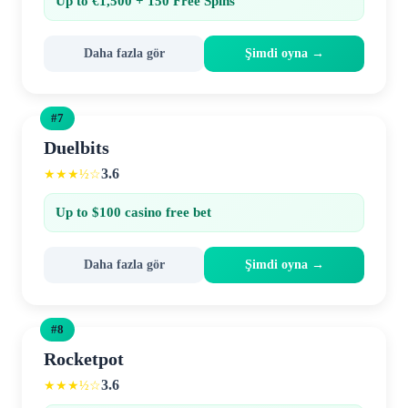
Up to €1,500 + 150 Free Spins
Daha fazla gör
Şimdi oyna →
#7
Duelbits
3.6
★★★½☆
Up to $100 casino free bet
Daha fazla gör
Şimdi oyna →
#8
Rocketpot
3.6
★★★½☆