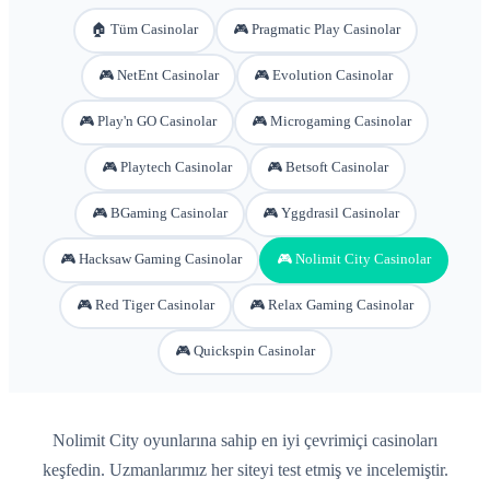
🏠 Tüm Casinolar
🎮 Pragmatic Play Casinolar
🎮 NetEnt Casinolar
🎮 Evolution Casinolar
🎮 Play'n GO Casinolar
🎮 Microgaming Casinolar
🎮 Playtech Casinolar
🎮 Betsoft Casinolar
🎮 BGaming Casinolar
🎮 Yggdrasil Casinolar
🎮 Hacksaw Gaming Casinolar
🎮 Nolimit City Casinolar
🎮 Red Tiger Casinolar
🎮 Relax Gaming Casinolar
🎮 Quickspin Casinolar
Nolimit City oyunlarına sahip en iyi çevrimiçi casinoları
keşfedin. Uzmanlarımız her siteyi test etmiş ve incelemiştir.