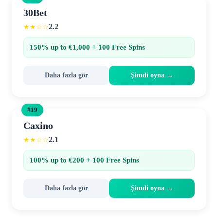
30Bet
2.2
★★☆☆
150% up to €1,000 + 100 Free Spins
Daha fazla gör
Şimdi oyna →
#19
Caxino
2.1
★★☆☆
100% up to €200 + 100 Free Spins
Daha fazla gör
Şimdi oyna →