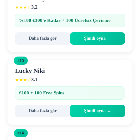
3.2
★★★☆
%100 €300'e Kadar + 100 Ücretsiz Çevirme
Daha fazla gör
Şimdi oyna →
#15
Lucky Niki
3.1
★★★☆
€100 + 100 Free Spins
Daha fazla gör
Şimdi oyna →
#16