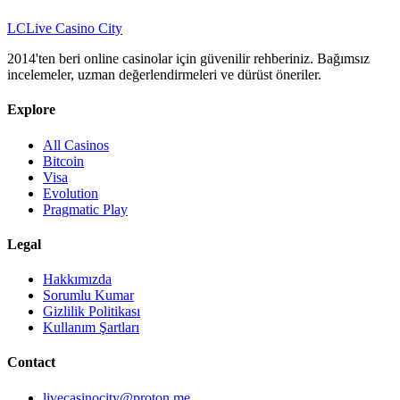
LC
Live Casino City
2014'ten beri online casinolar için güvenilir rehberiniz. Bağımsız
incelemeler, uzman değerlendirmeleri ve dürüst öneriler.
Explore
All Casinos
Bitcoin
Visa
Evolution
Pragmatic Play
Legal
Hakkımızda
Sorumlu Kumar
Gizlilik Politikası
Kullanım Şartları
Contact
livecasinocity@proton.me