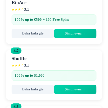
RioAce
3.1
★★★☆
100% up to €500 + 100 Free Spins
Daha fazla gör
Şimdi oyna →
#17
Shuffle
3.1
★★★☆
100% up to $1,000
Daha fazla gör
Şimdi oyna →
#18