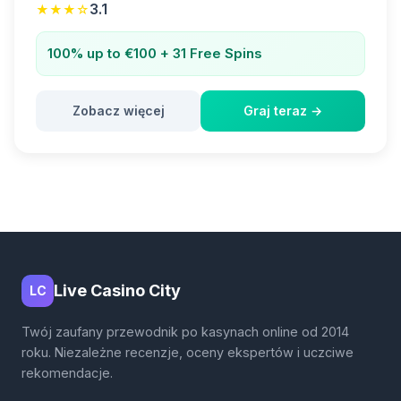
3.1
★★★☆
100% up to €100 + 31 Free Spins
Zobacz więcej
Graj teraz →
Live Casino City
LC
Twój zaufany przewodnik po kasynach online od 2014
roku. Niezależne recenzje, oceny ekspertów i uczciwe
rekomendacje.