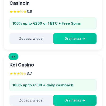
Casinoin
3.8
★★★½☆
100% up to €200 or 1 BTC + Free Spins
Zobacz więcej
Graj teraz →
#7
Koi Casino
3.7
★★★½☆
100% up to €500 + daily cashback
Zobacz więcej
Graj teraz →