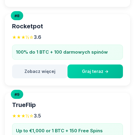
#8
Rocketpot
3.6
★★★½☆
100% do 1 BTC + 100 darmowych spinów
Zobacz więcej
Graj teraz →
#9
TrueFlip
3.5
★★★½☆
Up to €1,000 or 1 BTC + 150 Free Spins