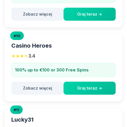
Zobacz więcej
Graj teraz →
#10
Casino Heroes
3.4
★★★☆
100% up to €100 or 300 Free Spins
Zobacz więcej
Graj teraz →
#11
Lucky31