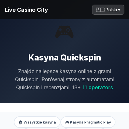
Live Casino City
🇵🇱 Polski ▾
🎮
Kasyna Quickspin
Znajdź najlepsze kasyna online z grami
Quickspin. Porównaj strony z automatami
Quickspin i recenzjami. 18+
11 operators
🏠 Wszystkie kasyna
🎮 Kasyna Pragmatic Play