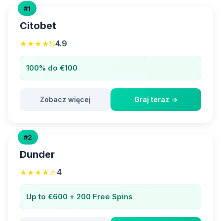
#1
Citobet
4.9
★★★★½
100% do €100
Zobacz więcej
Graj teraz →
#2
Dunder
4
★★★★☆
Up to €600 + 200 Free Spins