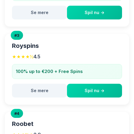
Se mere
Spil nu →
#3
Royspins
4.5
★★★★½
100% up to €200 + Free Spins
Se mere
Spil nu →
#4
Roobet