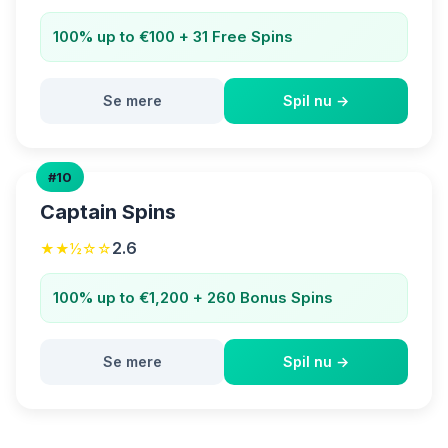
100% up to €100 + 31 Free Spins
Se mere
Spil nu →
#10
Captain Spins
2.6
★★½☆☆
100% up to €1,200 + 260 Bonus Spins
Se mere
Spil nu →