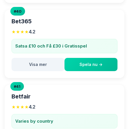
#40
Bet365
4.2
★★★★
Satsa £10 och Få £30 i Gratisspel
Visa mer
Spela nu →
#41
Betfair
4.2
★★★★
Varies by country