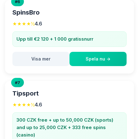
#6
SpinsBro
4.6
★★★★½
Upp till €2 120 + 1 000 gratissnurr
Visa mer
Spela nu →
#7
Tipsport
4.6
★★★★½
300 CZK free + up to 50,000 CZK (sports)
and up to 25,000 CZK + 333 free spins
(casino)