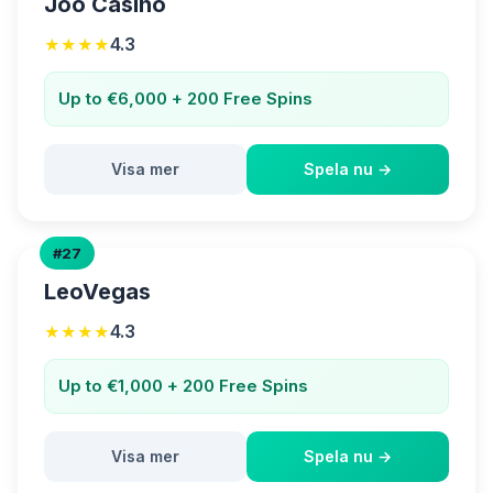
Joo Casino
4.3
★★★★
Up to €6,000 + 200 Free Spins
Visa mer
Spela nu →
#27
LeoVegas
4.3
★★★★
Up to €1,000 + 200 Free Spins
Visa mer
Spela nu →