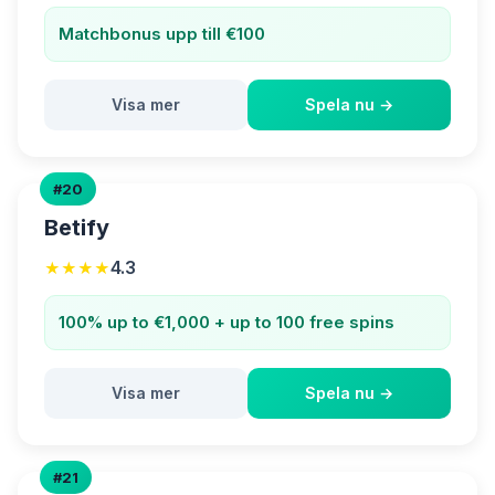
Matchbonus upp till €100
Visa mer
Spela nu →
#20
Betify
4.3
★★★★
100% up to €1,000 + up to 100 free spins
Visa mer
Spela nu →
#21