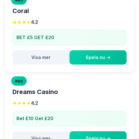
#45
Coral
4.2
★★★★
BET £5 GET £20
Visa mer
Spela nu →
#46
Dreams Casino
4.2
★★★★
Bet £10 Get £20
Visa mer
Spela nu →