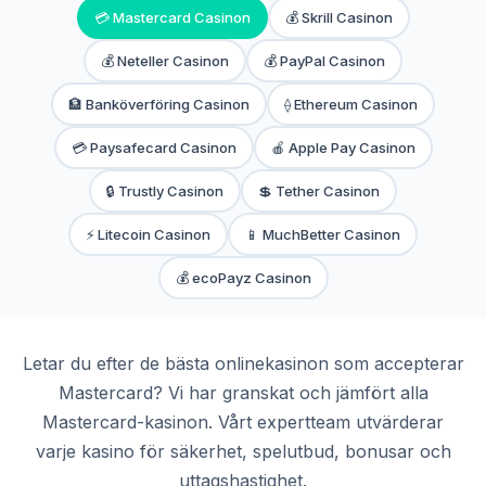
💳 Mastercard Casinon
💰 Skrill Casinon
💰 Neteller Casinon
💰 PayPal Casinon
🏦 Banköverföring Casinon
⟠ Ethereum Casinon
💳 Paysafecard Casinon
🍎 Apple Pay Casinon
🔒 Trustly Casinon
💲 Tether Casinon
⚡ Litecoin Casinon
📱 MuchBetter Casinon
💰 ecoPayz Casinon
Letar du efter de bästa onlinekasinon som accepterar
Mastercard? Vi har granskat och jämfört alla
Mastercard-kasinon. Vårt expertteam utvärderar
varje kasino för säkerhet, spelutbud, bonusar och
uttagshastighet.