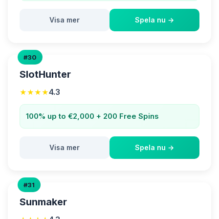
Visa mer
Spela nu →
#30
SlotHunter
4.3
★★★★
100% up to €2,000 + 200 Free Spins
Visa mer
Spela nu →
#31
Sunmaker