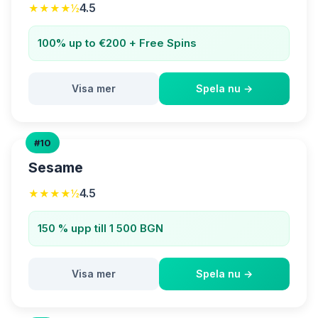
4.5
★★★★½
100% up to €200 + Free Spins
Visa mer
Spela nu →
#10
Sesame
4.5
★★★★½
150 % upp till 1 500 BGN
Visa mer
Spela nu →