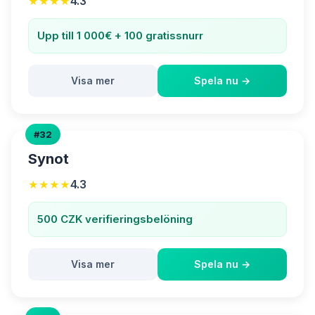
4.3
★★★★
Upp till 1 000€ + 100 gratissnurr
Visa mer
Spela nu →
#32
Synot
4.3
★★★★
500 CZK verifieringsbelöning
Visa mer
Spela nu →