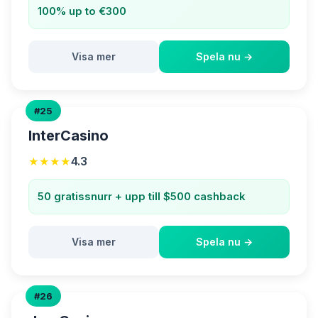
100% up to €300
Visa mer
Spela nu →
#25
InterCasino
4.3
★★★★
50 gratissnurr + upp till $500 cashback
Visa mer
Spela nu →
#26