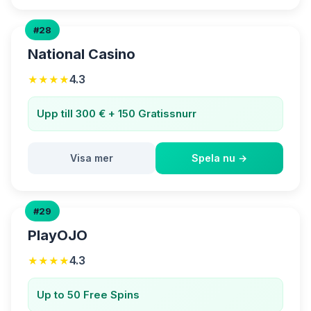
#28
National Casino
4.3
★★★★
Upp till 300 € + 150 Gratissnurr
Visa mer
Spela nu →
#29
PlayOJO
4.3
★★★★
Up to 50 Free Spins