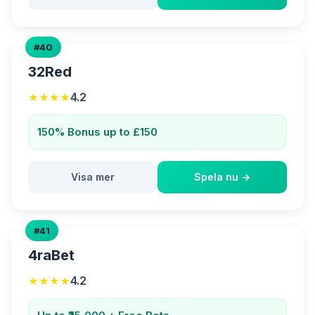
#40
32Red
4.2
★★★★
150% Bonus up to £150
Visa mer
Spela nu →
#41
4raBet
4.2
★★★★