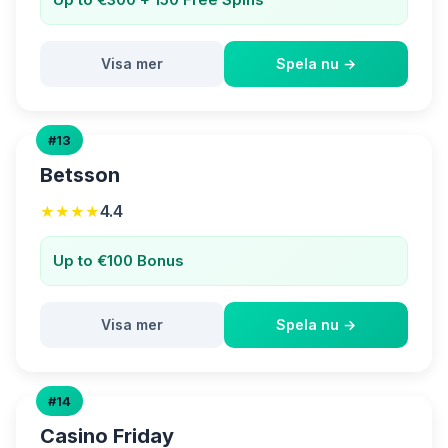
Visa mer
Spela nu →
#13
Betsson
4.4
★★★★
Up to €100 Bonus
Visa mer
Spela nu →
#14
Casino Friday