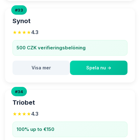
#33
Synot
4.3
★★★★
500 CZK verifieringsbelöning
Visa mer
Spela nu →
#34
Triobet
4.3
★★★★
100% up to €150