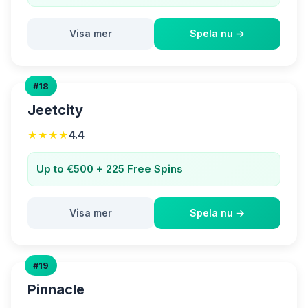
Visa mer
Spela nu →
#18
Jeetcity
4.4
★★★★
Up to €500 + 225 Free Spins
Visa mer
Spela nu →
#19
Pinnacle