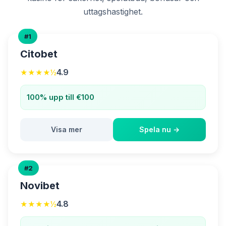
uttagshastighet.
#1
Citobet
4.9
★★★★½
100% upp till €100
Visa mer
Spela nu →
#2
Novibet
4.8
★★★★½