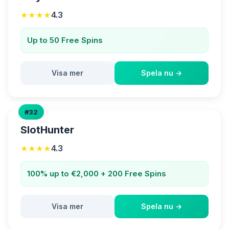
4.3
★★★★
Up to 50 Free Spins
Visa mer
Spela nu →
#32
SlotHunter
4.3
★★★★
100% up to €2,000 + 200 Free Spins
Visa mer
Spela nu →