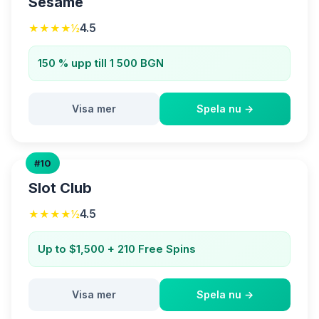
Sesame
4.5
★★★★½
150 % upp till 1 500 BGN
Visa mer
Spela nu →
#10
Slot Club
4.5
★★★★½
Up to $1,500 + 210 Free Spins
Visa mer
Spela nu →