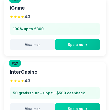
iGame
4.3
★★★★
100% up to €300
Visa mer
Spela nu →
#27
InterCasino
4.3
★★★★
50 gratissnurr + upp till $500 cashback
Visa mer
Spela nu →