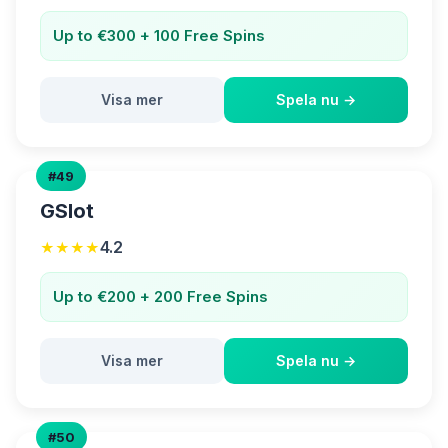
Up to €300 + 100 Free Spins
Visa mer
Spela nu →
#49
GSlot
4.2
★★★★
Up to €200 + 200 Free Spins
Visa mer
Spela nu →
#50