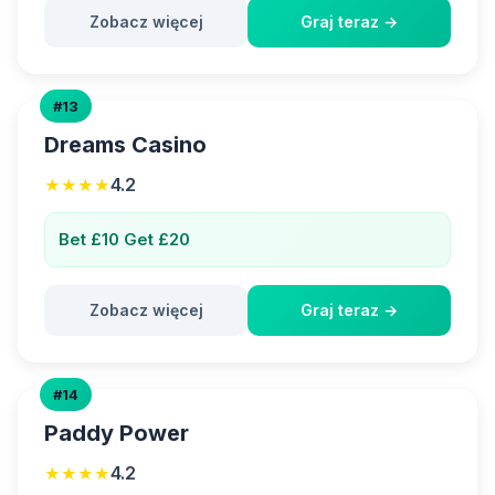
Zobacz więcej
Graj teraz →
#13
Dreams Casino
4.2
★★★★
Bet £10 Get £20
Zobacz więcej
Graj teraz →
#14
Paddy Power
4.2
★★★★