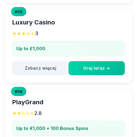
#35
Luxury Casino
3
★★★☆☆
Up to £1,000
Zobacz więcej
Graj teraz →
#36
PlayGrand
2.8
★★½☆☆
Up to €1,000 + 100 Bonus Spins