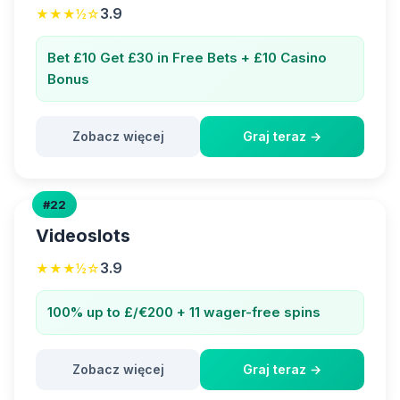
3.9
★★★½☆
Bet £10 Get £30 in Free Bets + £10 Casino
Bonus
Zobacz więcej
Graj teraz →
#22
Videoslots
3.9
★★★½☆
100% up to £/€200 + 11 wager-free spins
Zobacz więcej
Graj teraz →