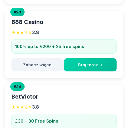
#23
888 Casino
3.8
★★★½☆
100% up to €200 + 25 free spins
Zobacz więcej
Graj teraz →
#24
BetVictor
3.8
★★★½☆
£30 + 30 Free Spins