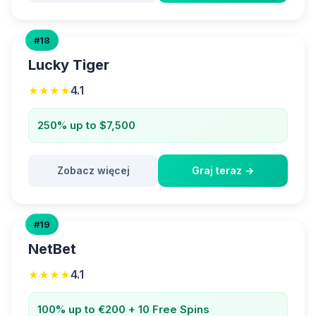
#18
Lucky Tiger
4.1
★★★★
250% up to $7,500
Zobacz więcej
Graj teraz →
#19
NetBet
4.1
★★★★
100% up to €200 + 10 Free Spins