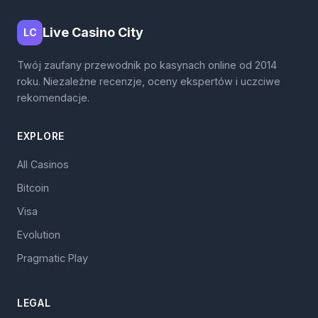
Live Casino City
LC
Twój zaufany przewodnik po kasynach online od 2014
roku. Niezależne recenzje, oceny ekspertów i uczciwe
rekomendacje.
EXPLORE
All Casinos
Bitcoin
Visa
Evolution
Pragmatic Play
LEGAL