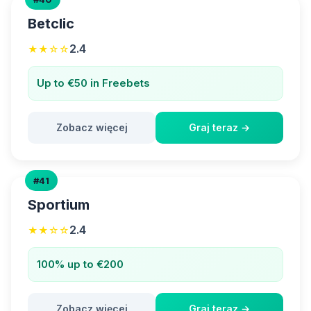
Betclic
2.4
★★☆☆
Up to €50 in Freebets
Zobacz więcej
Graj teraz →
#41
Sportium
2.4
★★☆☆
100% up to €200
Zobacz więcej
Graj teraz →