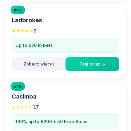
#47
Ladbrokes
2
★★☆☆☆
Up to £30 in bets
Zobacz więcej
Graj teraz →
#48
Casimba
1.7
★½☆☆☆
100% up to £200 + 50 Free Spins