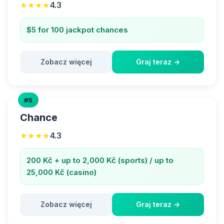
4.3
★★★★
$5 for 100 jackpot chances
Zobacz więcej
Graj teraz →
#5
Chance
4.3
★★★★
200 Kč + up to 2,000 Kč (sports) / up to
25,000 Kč (casino)
Zobacz więcej
Graj teraz →