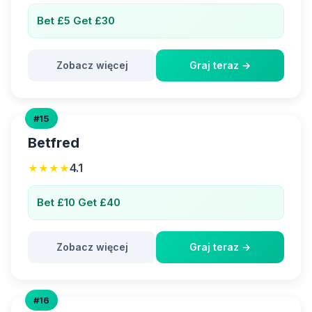
Bet £5 Get £30
Zobacz więcej
Graj teraz →
#15
Betfred
4.1
★★★★
Bet £10 Get £40
Zobacz więcej
Graj teraz →
#16