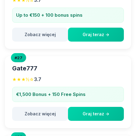
3.7
★★★½☆
Up to €150 + 100 bonus spins
Zobacz więcej
Graj teraz →
#27
Gate777
3.7
★★★½☆
€1,500 Bonus + 150 Free Spins
Zobacz więcej
Graj teraz →