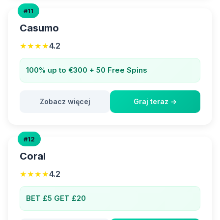
#11
Casumo
4.2
★★★★
100% up to €300 + 50 Free Spins
Zobacz więcej
Graj teraz →
#12
Coral
4.2
★★★★
BET £5 GET £20