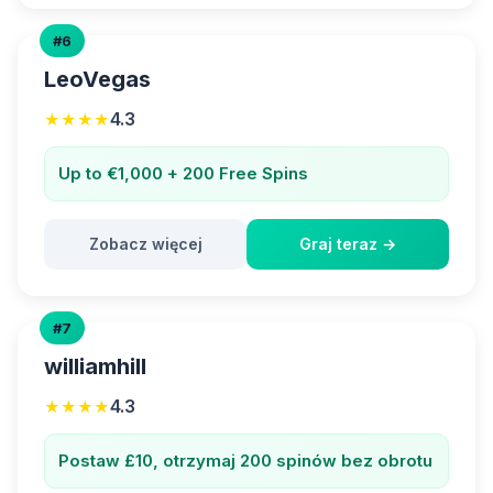
#6
LeoVegas
4.3
★★★★
Up to €1,000 + 200 Free Spins
Zobacz więcej
Graj teraz →
#7
williamhill
4.3
★★★★
Postaw £10, otrzymaj 200 spinów bez obrotu