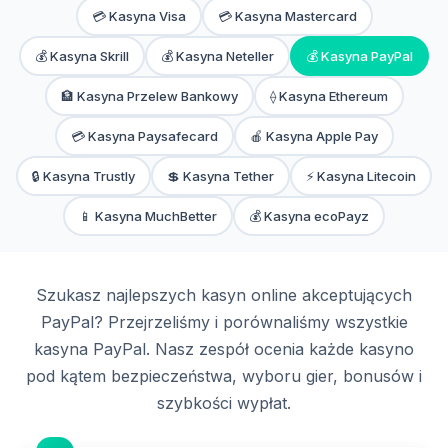
💳 Kasyna Visa
💳 Kasyna Mastercard
💰 Kasyna Skrill
💰 Kasyna Neteller
💰 Kasyna PayPal
🏦 Kasyna Przelew Bankowy
⟠ Kasyna Ethereum
💳 Kasyna Paysafecard
🍎 Kasyna Apple Pay
🔒 Kasyna Trustly
💲 Kasyna Tether
⚡ Kasyna Litecoin
📱 Kasyna MuchBetter
💰 Kasyna ecoPayz
Szukasz najlepszych kasyn online akceptujących
PayPal? Przejrzeliśmy i porównaliśmy wszystkie
kasyna PayPal. Nasz zespół ocenia każde kasyno
pod kątem bezpieczeństwa, wyboru gier, bonusów i
szybkości wypłat.