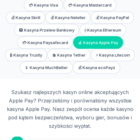
💳 Kasyna Visa
💳 Kasyna Mastercard
💰 Kasyna Skrill
💰 Kasyna Neteller
💰 Kasyna PayPal
🏦 Kasyna Przelew Bankowy
⟠ Kasyna Ethereum
💳 Kasyna Paysafecard
🍎 Kasyna Apple Pay
🔒 Kasyna Trustly
💲 Kasyna Tether
⚡ Kasyna Litecoin
📱 Kasyna MuchBetter
💰 Kasyna ecoPayz
Szukasz najlepszych kasyn online akceptujących
Apple Pay? Przejrzeliśmy i porównaliśmy wszystkie
kasyna Apple Pay. Nasz zespół ocenia każde kasyno
pod kątem bezpieczeństwa, wyboru gier, bonusów i
szybkości wypłat.