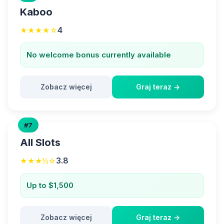
Kaboo
4
★★★★☆
No welcome bonus currently available
Zobacz więcej
Graj teraz →
#7
All Slots
3.8
★★★½☆
Up to $1,500
Zobacz więcej
Graj teraz →