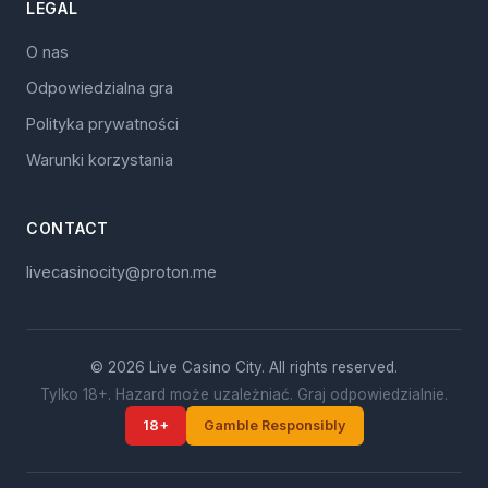
LEGAL
O nas
Odpowiedzialna gra
Polityka prywatności
Warunki korzystania
CONTACT
livecasinocity@proton.me
© 2026 Live Casino City. All rights reserved.
Tylko 18+. Hazard może uzależniać. Graj odpowiedzialnie.
18+
Gamble Responsibly