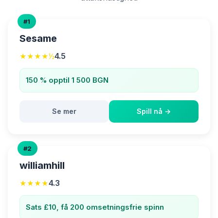
#1
Sesame
4.5
★★★★½
150 % opptil 1 500 BGN
Se mer
Spill nå →
#2
williamhill
4.3
★★★★
Sats £10, få 200 omsetningsfrie spinn