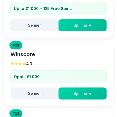
Up to €1,000 + 125 Free Spins
Se mer
Spill nå →
#22
Winscore
4.3
★★★★
Opptil €1 000
Se mer
Spill nå →
#23