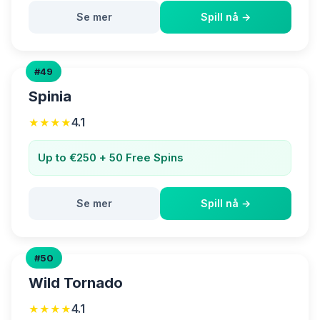
Se mer
Spill nå →
#49
Spinia
4.1
★★★★
Up to €250 + 50 Free Spins
Se mer
Spill nå →
#50
Wild Tornado
4.1
★★★★