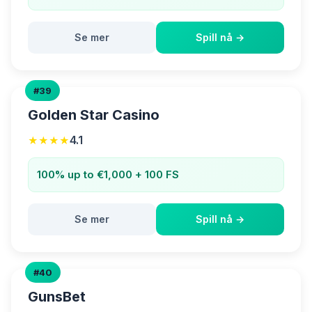
Se mer
Spill nå →
#39
Golden Star Casino
4.1
★★★★
100% up to €1,000 + 100 FS
Se mer
Spill nå →
#40
GunsBet