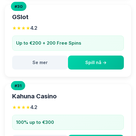
#30
GSlot
4.2
★★★★
Up to €200 + 200 Free Spins
Se mer
Spill nå →
#31
Kahuna Casino
4.2
★★★★
100% up to €300