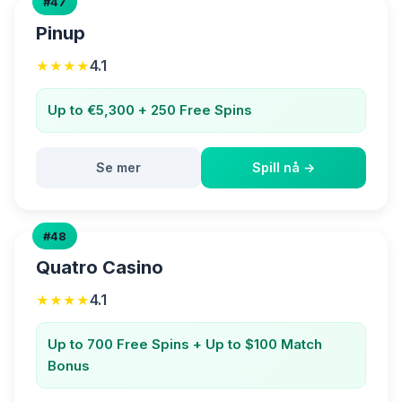
#47
Pinup
4.1
★★★★
Up to €5,300 + 250 Free Spins
Se mer
Spill nå →
#48
Quatro Casino
4.1
★★★★
Up to 700 Free Spins + Up to $100 Match
Bonus