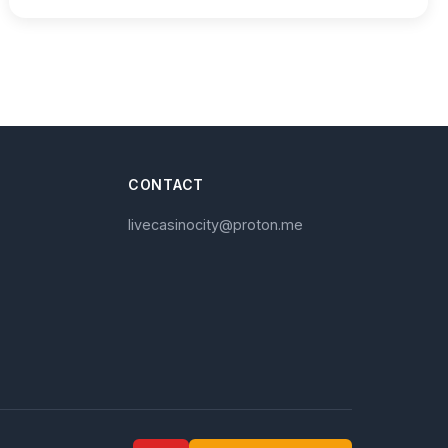
CONTACT
livecasinocity@proton.me