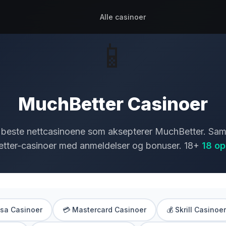
Alle casinoer
📱
MuchBetter Casinoer
 beste nettcasinoene som aksepterer MuchBetter. Sa
tter-casinoer med anmeldelser og bonuser. 18+
18 op
isa Casinoer
💳 Mastercard Casinoer
💰 Skrill Casinoer