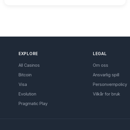
EXPLORE
LEGAL
All Casinos
Om oss
Bitcoin
Ansvarlig spill
Visa
Personvernpolicy
Evolution
Vilkår for bruk
Pragmatic Play