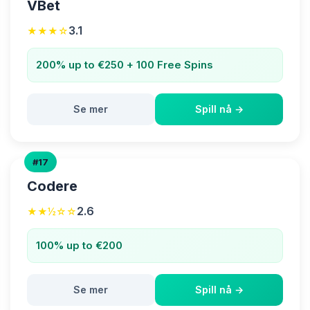
VBet
3.1
★★★☆
200% up to €250 + 100 Free Spins
Se mer
Spill nå →
#17
Codere
2.6
★★½☆☆
100% up to €200
Se mer
Spill nå →