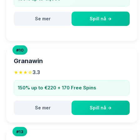
Se mer
Spill nå →
#10
Granawin
3.3
★★★☆
150% up to €220 + 170 Free Spins
Se mer
Spill nå →
#13