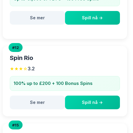
Se mer
Spill nå →
#12
Spin Rio
3.2
★★★☆
100% up to £200 + 100 Bonus Spins
Se mer
Spill nå →
#15