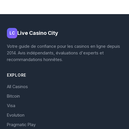
Live Casino City
LC
Votre guide de confiance pour les casinos en ligne depuis
2014. Avis indépendants, évaluations d'experts et
recommandations honnêtes.
EXPLORE
All Casinos
Bitcoin
Visa
Evolution
Pragmatic Play