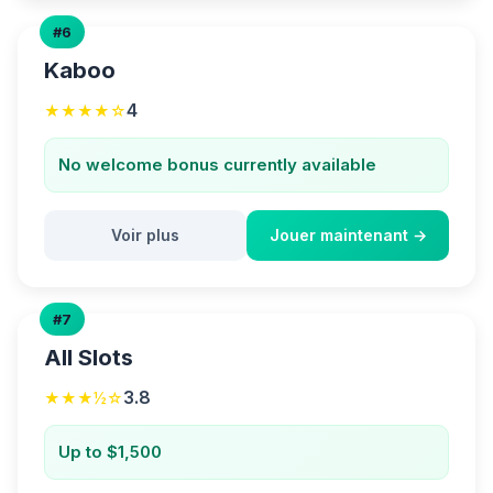
#6
Kaboo
4
★★★★☆
No welcome bonus currently available
Voir plus
Jouer maintenant →
#7
All Slots
3.8
★★★½☆
Up to $1,500