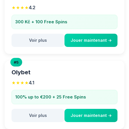
4.2
★★★★
300 Kč + 100 Free Spins
Voir plus
Jouer maintenant →
#5
Olybet
4.1
★★★★
100% up to €200 + 25 Free Spins
Voir plus
Jouer maintenant →