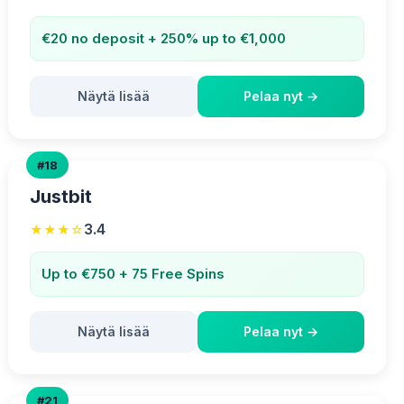
€20 no deposit + 250% up to €1,000
Näytä lisää
Pelaa nyt →
#18
Justbit
3.4
★★★☆
Up to €750 + 75 Free Spins
Näytä lisää
Pelaa nyt →
#21