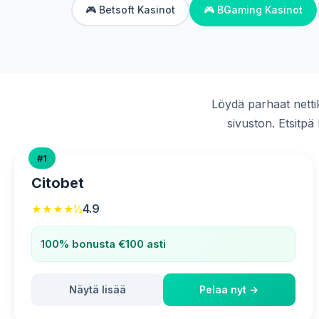
🎮 Betsoft Kasinot
🎮 BGaming Kasinot
Löydä parhaat netti
sivuston. Etsitpä
#1
Citobet
4.9
★★★★½
100% bonusta €100 asti
Näytä lisää
Pelaa nyt →