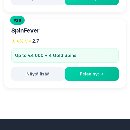
#26
SpinFever
2.7
★★½☆☆
Up to €4,000 + 4 Gold Spins
Näytä lisää
Pelaa nyt →