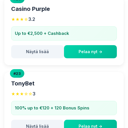
Casino Purple
3.2
★★★☆
Up to €2,500 + Cashback
Näytä lisää
Pelaa nyt →
#23
TonyBet
3
★★★☆☆
100% up to €120 + 120 Bonus Spins
Näytä lisää
Pelaa nyt →