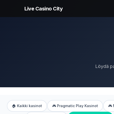
Live Casino City
Löydä pa
🏠 Kaikki kasinot
🎮 Pragmatic Play Kasinot
🎮 