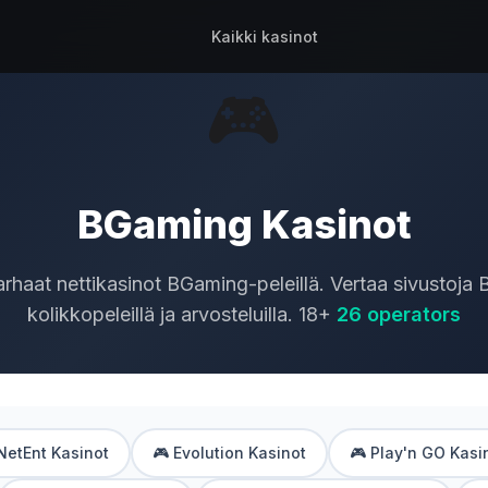
Kaikki kasinot
🎮
BGaming Kasinot
rhaat nettikasinot BGaming-peleillä. Vertaa sivustoja
kolikkopeleillä ja arvosteluilla. 18+
26 operators
NetEnt Kasinot
🎮 Evolution Kasinot
🎮 Play'n GO Kasi