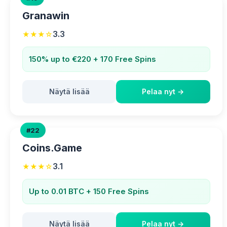
Granawin
3.3
★★★☆
150% up to €220 + 170 Free Spins
Näytä lisää
Pelaa nyt →
#22
Coins.Game
3.1
★★★☆
Up to 0.01 BTC + 150 Free Spins
Näytä lisää
Pelaa nyt →