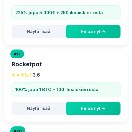
225% jopa 5 000€ + 250 ilmaiskierrosta
Näytä lisää
Pelaa nyt →
#17
Rocketpot
3.6
★★★½☆
100% jopa 1 BTC + 100 ilmaiskierrosta
Näytä lisää
Pelaa nyt →
#20