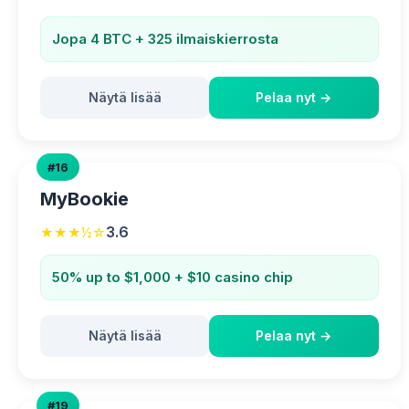
Jopa 4 BTC + 325 ilmaiskierrosta
Näytä lisää
Pelaa nyt →
#16
MyBookie
3.6
★★★½☆
50% up to $1,000 + $10 casino chip
Näytä lisää
Pelaa nyt →
#19