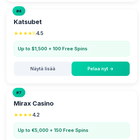
#4
Katsubet
4.5
★★★★½
Up to $1,500 + 100 Free Spins
Näytä lisää
Pelaa nyt →
#7
Mirax Casino
4.2
★★★★
Up to €5,000 + 150 Free Spins