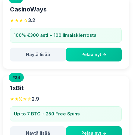
CasinoWays
3.2
★★★☆
100% €300 asti + 100 Ilmaiskierrosta
Näytä lisää
Pelaa nyt →
#24
1xBit
2.9
★★½☆☆
Up to 7 BTC + 250 Free Spins
Näytä lisää
Pelaa nyt →