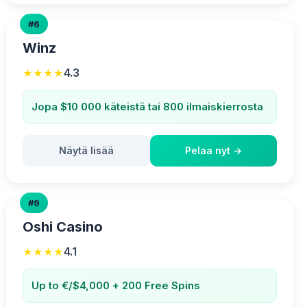
#6
Winz
4.3
★★★★
Jopa $10 000 käteistä tai 800 ilmaiskierrosta
Näytä lisää
Pelaa nyt →
#9
Oshi Casino
4.1
★★★★
Up to €/$4,000 + 200 Free Spins