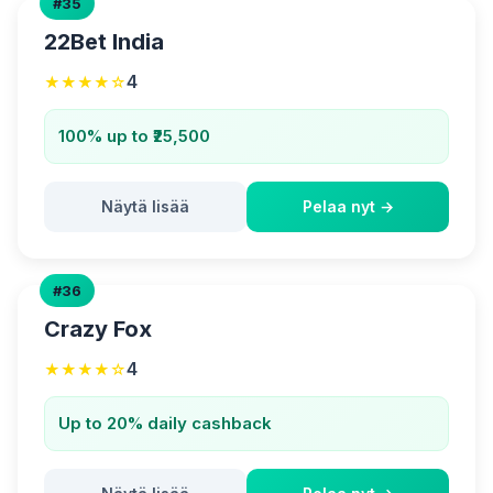
#35
22Bet India
4
★★★★☆
100% up to ₹25,500
Näytä lisää
Pelaa nyt →
#36
Crazy Fox
4
★★★★☆
Up to 20% daily cashback