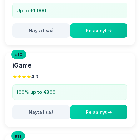
Up to €1,000
Näytä lisää
Pelaa nyt →
#10
iGame
4.3
★★★★
100% up to €300
Näytä lisää
Pelaa nyt →
#11