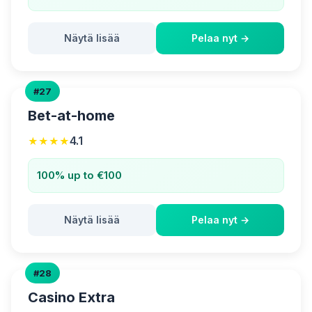
Näytä lisää
Pelaa nyt →
#27
Bet-at-home
4.1
★★★★
100% up to €100
Näytä lisää
Pelaa nyt →
#28
Casino Extra