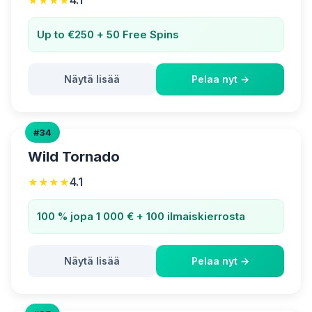
4.1
★★★★
Up to €250 + 50 Free Spins
Näytä lisää
Pelaa nyt →
#34
Wild Tornado
4.1
★★★★
100 % jopa 1 000 € + 100 ilmaiskierrosta
Näytä lisää
Pelaa nyt →