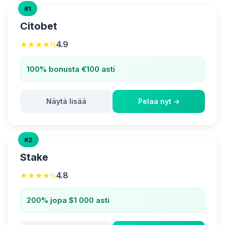
#1
Citobet
4.9
★★★★½
100% bonusta €100 asti
Näytä lisää
Pelaa nyt →
#2
Stake
4.8
★★★★½
200% jopa $1 000 asti