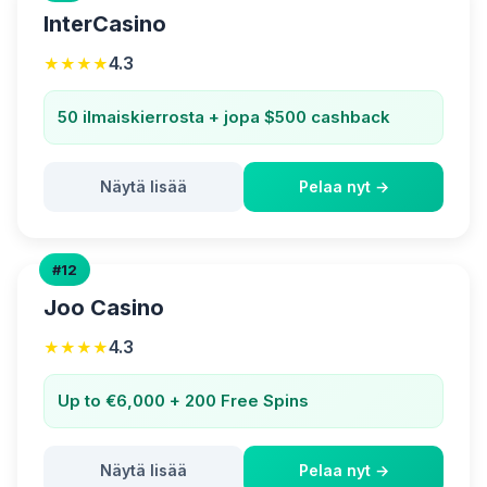
InterCasino
4.3
★★★★
50 ilmaiskierrosta + jopa $500 cashback
Näytä lisää
Pelaa nyt →
#12
Joo Casino
4.3
★★★★
Up to €6,000 + 200 Free Spins
Näytä lisää
Pelaa nyt →