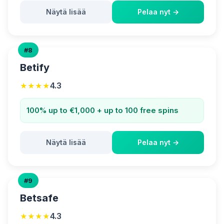
Näytä lisää
Pelaa nyt →
#8
Betify
4.3
★★★★
100% up to €1,000 + up to 100 free spins
Näytä lisää
Pelaa nyt →
#9
Betsafe
4.3
★★★★