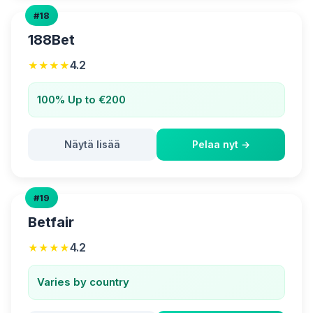
#18
188Bet
4.2
★★★★
100% Up to €200
Näytä lisää
Pelaa nyt →
#19
Betfair
4.2
★★★★
Varies by country