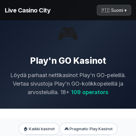
Live Casino City
🇫🇮 Suomi ▾
🎮
Play'n GO Kasinot
Löydä parhaat nettikasinot Play'n GO-peleillä.
Vertaa sivustoja Play'n GO-kolikkopeleillä ja
arvosteluilla. 18+
109 operators
🏠 Kaikki kasinot
🎮 Pragmatic Play Kasinot