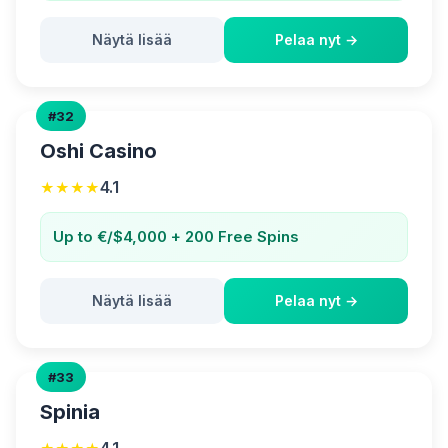
Näytä lisää
Pelaa nyt →
#32
Oshi Casino
4.1
★★★★
Up to €/$4,000 + 200 Free Spins
Näytä lisää
Pelaa nyt →
#33
Spinia