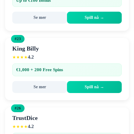
Up to €100 Bonus
Se mer
Spill nå →
#23
King Billy
4.2
★★★★
€1,000 + 200 Free Spins
Se mer
Spill nå →
#26
TrustDice
4.2
★★★★