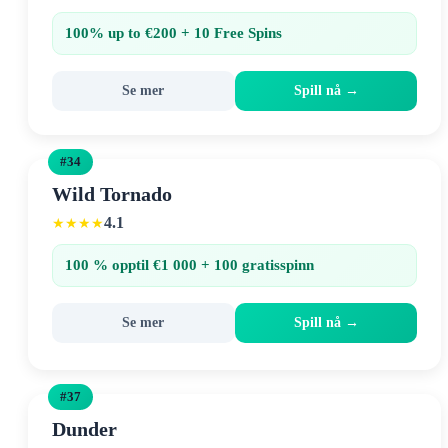
100% up to €200 + 10 Free Spins
Se mer
Spill nå →
#34
Wild Tornado
4.1
★★★★
100 % opptil €1 000 + 100 gratisspinn
Se mer
Spill nå →
#37
Dunder