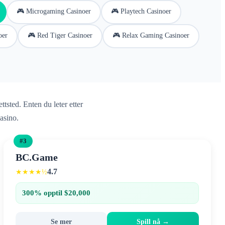
🎮 Microgaming Casinoer
🎮 Playtech Casinoer
oer
🎮 Red Tiger Casinoer
🎮 Relax Gaming Casinoer
tsted. Enten du leter etter
casino.
#3
BC.Game
4.7
★★★★½
300% opptil $20,000
Se mer
Spill nå →