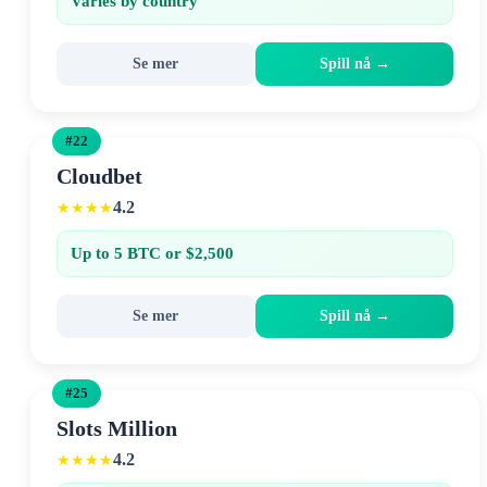
Varies by country
Se mer
Spill nå →
#22
Cloudbet
4.2
★★★★
Up to 5 BTC or $2,500
Se mer
Spill nå →
#25
Slots Million
4.2
★★★★