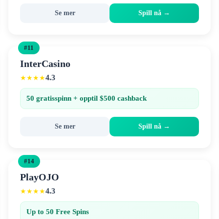
Se mer
Spill nå →
#11
InterCasino
4.3
★★★★
50 gratisspinn + opptil $500 cashback
Se mer
Spill nå →
#14
PlayOJO
4.3
★★★★
Up to 50 Free Spins