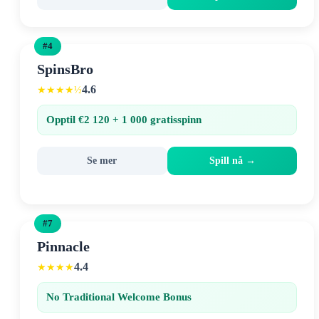
#4
SpinsBro
4.6
★★★★½
Opptil €2 120 + 1 000 gratisspinn
Se mer
Spill nå →
#7
Pinnacle
4.4
★★★★
No Traditional Welcome Bonus