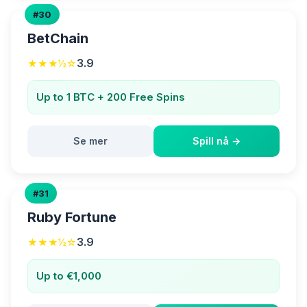
#30
BetChain
3.9
★★★½☆
Up to 1 BTC + 200 Free Spins
Se mer
Spill nå →
#31
Ruby Fortune
3.9
★★★½☆
Up to €1,000