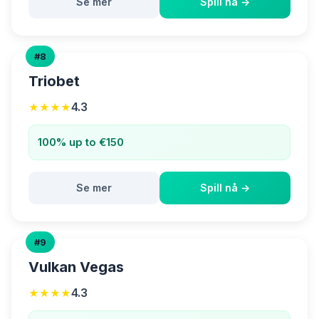
Se mer
Spill nå →
#8
Triobet
4.3
★★★★
100% up to €150
Se mer
Spill nå →
#9
Vulkan Vegas
4.3
★★★★