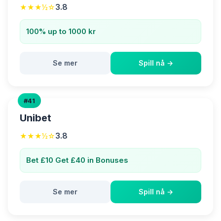
3.8
★★★½☆
100% up to 1000 kr
Se mer
Spill nå →
#41
Unibet
3.8
★★★½☆
Bet £10 Get £40 in Bonuses
Se mer
Spill nå →