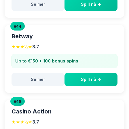
Se mer
Spill nå →
#44
Betway
3.7
★★★½☆
Up to €150 + 100 bonus spins
Se mer
Spill nå →
#45
Casino Action
3.7
★★★½☆