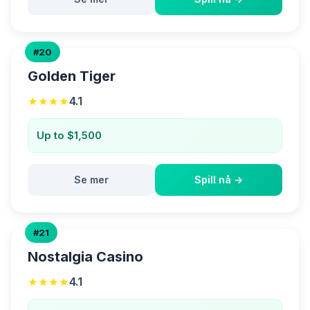
#20
Golden Tiger
4.1
★★★★
Up to $1,500
Se mer
Spill nå →
#21
Nostalgia Casino
4.1
★★★★