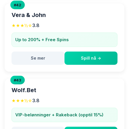
#42
Vera & John
3.8
★★★½☆
Up to 200% + Free Spins
Se mer
Spill nå →
#43
Wolf.Bet
3.8
★★★½☆
VIP-belønninger + Rakeback (opptil 15%)