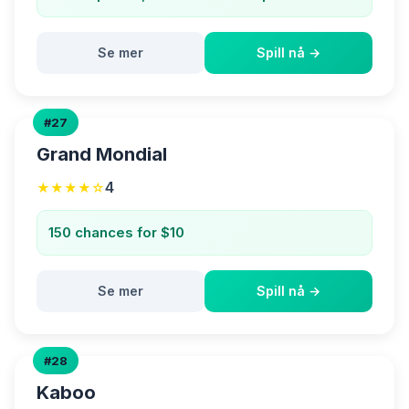
Se mer
Spill nå →
#27
Grand Mondial
4
★★★★☆
150 chances for $10
Se mer
Spill nå →
#28
Kaboo