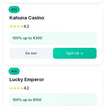
#13
Kahuna Casino
4.2
★★★★
100% up to €300
Se mer
Spill nå →
#14
Lucky Emperor
4.2
★★★★
100% up to $100