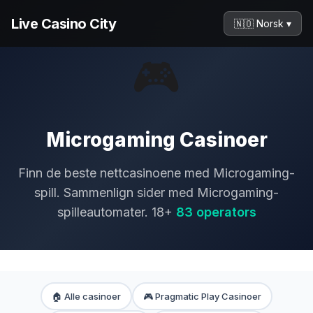
Live Casino City
🇳🇴 Norsk ▾
🎮
Microgaming Casinoer
Finn de beste nettcasinoene med Microgaming-
spill. Sammenlign sider med Microgaming-
spilleautomater. 18+
83 operators
🏠 Alle casinoer
🎮 Pragmatic Play Casinoer