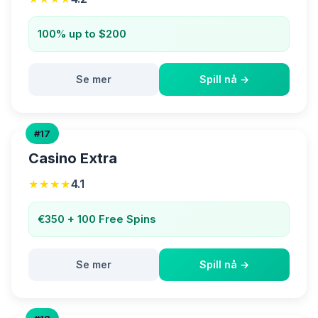
100% up to $200
Se mer
Spill nå →
#17
Casino Extra
4.1
★★★★
€350 + 100 Free Spins
Se mer
Spill nå →