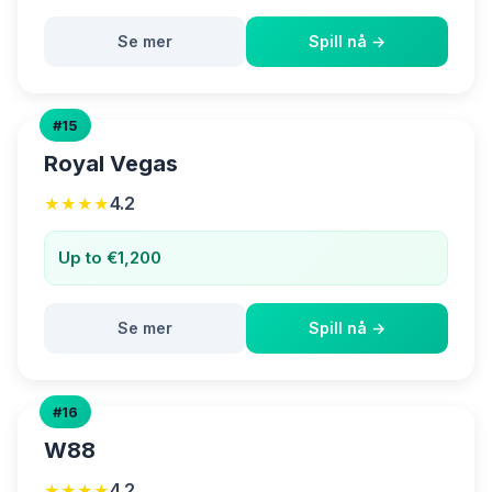
Se mer
Spill nå →
#15
Royal Vegas
4.2
★★★★
Up to €1,200
Se mer
Spill nå →
#16
W88
4.2
★★★★