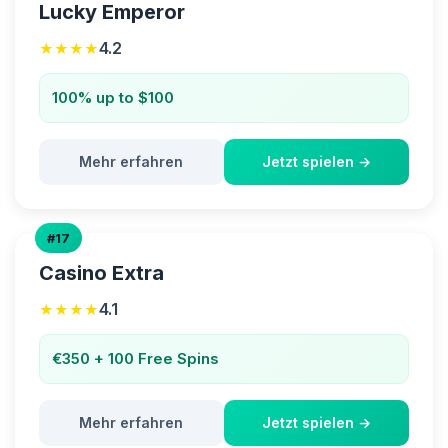
Lucky Emperor
4.2
★★★★
100% up to $100
Mehr erfahren
Jetzt spielen →
#17
Casino Extra
4.1
★★★★
€350 + 100 Free Spins
Mehr erfahren
Jetzt spielen →