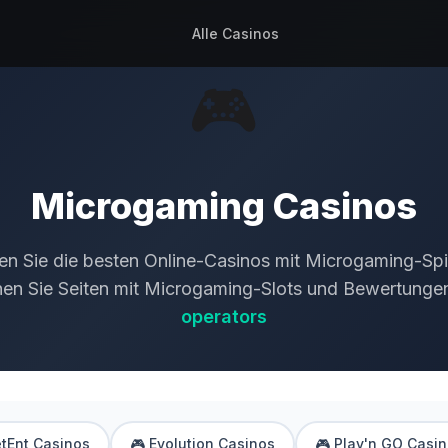
Alle Casinos
🎮
Microgaming Casinos
en Sie die besten Online-Casinos mit Microgaming-Spi
hen Sie Seiten mit Microgaming-Slots und Bewertunge
operators
etEnt Casinos
🎮 Evolution Casinos
🎮 Play'n GO Casi