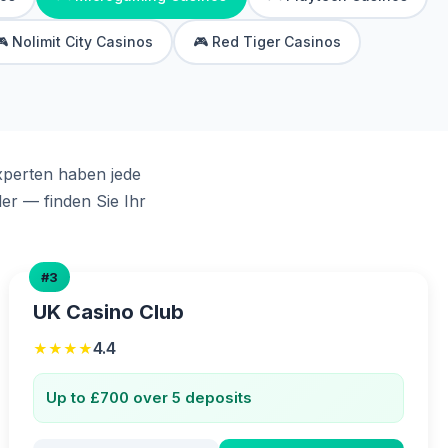
 Nolimit City Casinos
🎮 Red Tiger Casinos
xperten haben jede
er — finden Sie Ihr
#3
UK Casino Club
4.4
★★★★
Up to £700 over 5 deposits