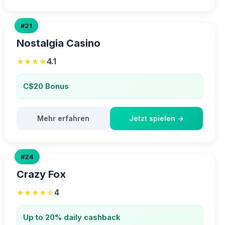
#21
Nostalgia Casino
4.1
★★★★
C$20 Bonus
Mehr erfahren
Jetzt spielen →
#24
Crazy Fox
4
★★★★☆
Up to 20% daily cashback