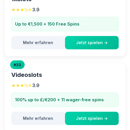
3.9
★★★½☆
Up to €1,500 + 150 Free Spins
Mehr erfahren
Jetzt spielen →
#32
Videoslots
3.9
★★★½☆
100% up to £/€200 + 11 wager-free spins
Mehr erfahren
Jetzt spielen →