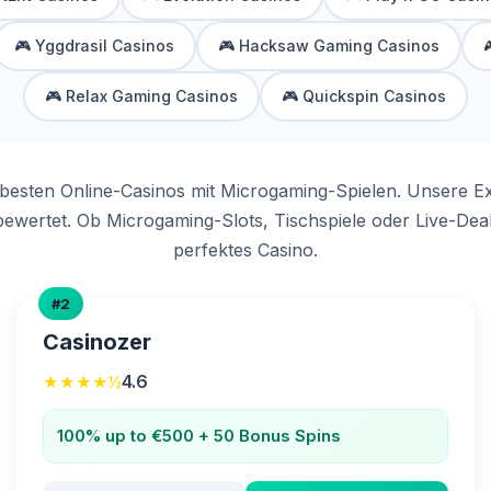
🎮 Yggdrasil Casinos
🎮 Hacksaw Gaming Casinos

🎮 Relax Gaming Casinos
🎮 Quickspin Casinos
 besten Online-Casinos mit Microgaming-Spielen. Unsere E
 bewertet. Ob Microgaming-Slots, Tischspiele oder Live-Deal
perfektes Casino.
#2
Casinozer
4.6
★★★★½
100% up to €500 + 50 Bonus Spins