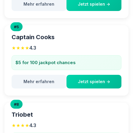
Mehr erfahren
Jetzt spielen →
#5
Captain Cooks
4.3
★★★★
$5 for 100 jackpot chances
Mehr erfahren
Jetzt spielen →
#8
Triobet
4.3
★★★★