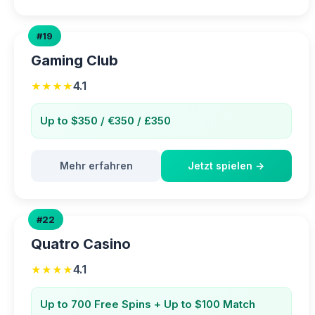
#19
Gaming Club
4.1
★★★★
Up to $350 / €350 / £350
Mehr erfahren
Jetzt spielen →
#22
Quatro Casino
4.1
★★★★
Up to 700 Free Spins + Up to $100 Match