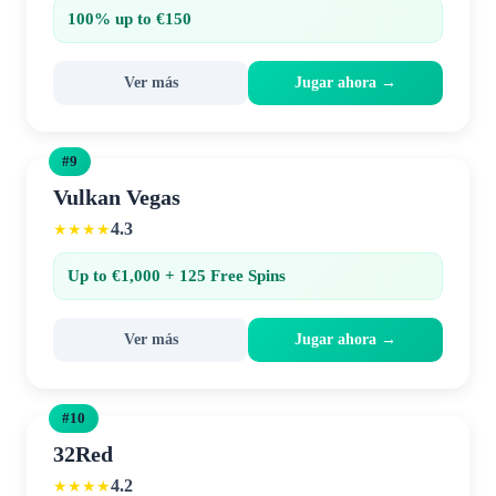
100% up to €150
Ver más
Jugar ahora →
#9
Vulkan Vegas
4.3
★★★★
Up to €1,000 + 125 Free Spins
Ver más
Jugar ahora →
#10
32Red
4.2
★★★★