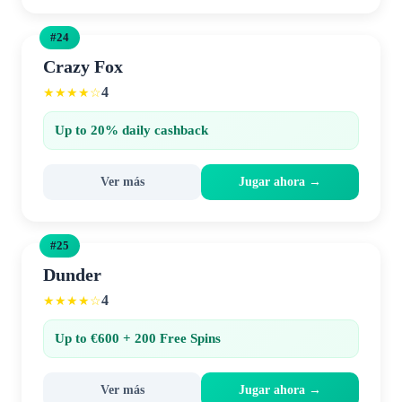
#24
Crazy Fox
4
★★★★☆
Up to 20% daily cashback
Ver más
Jugar ahora →
#25
Dunder
4
★★★★☆
Up to €600 + 200 Free Spins
Ver más
Jugar ahora →