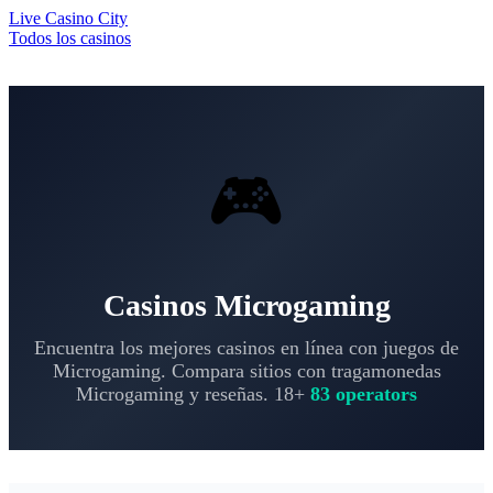
Live Casino City
Todos los casinos
🇪🇸 Español ▾
🎮
Casinos Microgaming
Encuentra los mejores casinos en línea con juegos de
Microgaming. Compara sitios con tragamonedas
Microgaming y reseñas. 18+
83 operators