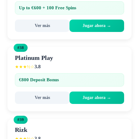
Up to €600 + 100 Free Spins
Ver más
Jugar ahora →
#38
Platinum Play
3.8
★★★½☆
€800 Deposit Bonus
Ver más
Jugar ahora →
#39
Rizk
3.8
★★★½☆