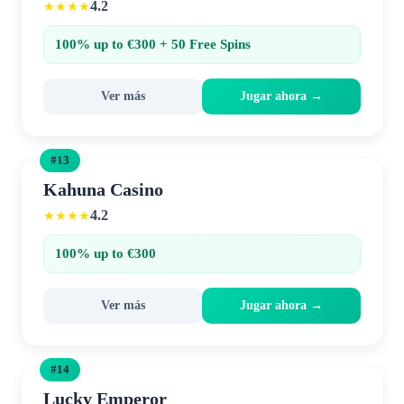
4.2
★★★★
100% up to €300 + 50 Free Spins
Ver más
Jugar ahora →
#13
Kahuna Casino
4.2
★★★★
100% up to €300
Ver más
Jugar ahora →
#14
Lucky Emperor