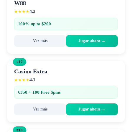
W88
4.2
★★★★
100% up to $200
Ver más
Jugar ahora →
#17
Casino Extra
4.1
★★★★
€350 + 100 Free Spins
Ver más
Jugar ahora →
#18