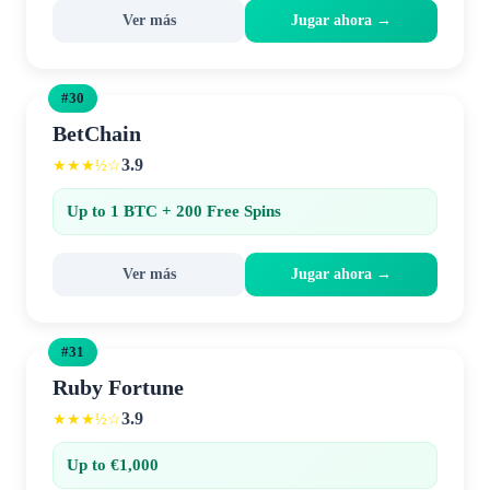
Ver más
Jugar ahora →
#30
BetChain
3.9
★★★½☆
Up to 1 BTC + 200 Free Spins
Ver más
Jugar ahora →
#31
Ruby Fortune
3.9
★★★½☆
Up to €1,000