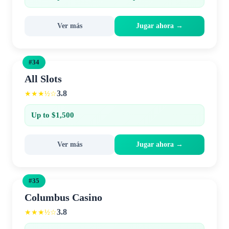
Ver más
Jugar ahora →
#34
All Slots
3.8
★★★½☆
Up to $1,500
Ver más
Jugar ahora →
#35
Columbus Casino
3.8
★★★½☆