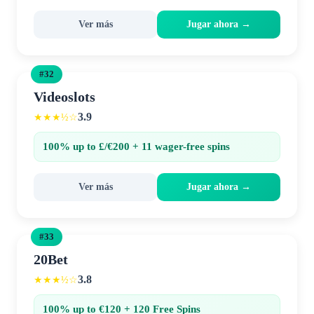
Ver más
Jugar ahora →
#32
Videoslots
3.9
★★★½☆
100% up to £/€200 + 11 wager-free spins
Ver más
Jugar ahora →
#33
20Bet
3.8
★★★½☆
100% up to €120 + 120 Free Spins