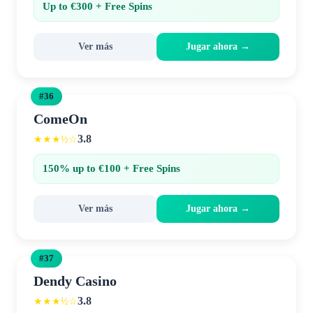
Up to €300 + Free Spins
Ver más
Jugar ahora →
#36
ComeOn
3.8
★★★½☆
150% up to €100 + Free Spins
Ver más
Jugar ahora →
#37
Dendy Casino
3.8
★★★½☆