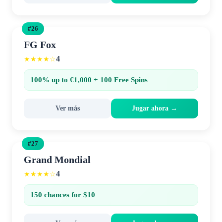
#26
FG Fox
4
★★★★☆
100% up to €1,000 + 100 Free Spins
Ver más
Jugar ahora →
#27
Grand Mondial
4
★★★★☆
150 chances for $10