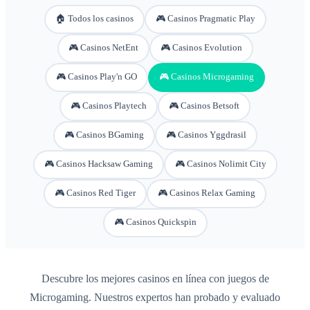
🏠 Todos los casinos
🎮 Casinos Pragmatic Play
🎮 Casinos NetEnt
🎮 Casinos Evolution
🎮 Casinos Play'n GO
🎮 Casinos Microgaming
🎮 Casinos Playtech
🎮 Casinos Betsoft
🎮 Casinos BGaming
🎮 Casinos Yggdrasil
🎮 Casinos Hacksaw Gaming
🎮 Casinos Nolimit City
🎮 Casinos Red Tiger
🎮 Casinos Relax Gaming
🎮 Casinos Quickspin
Descubre los mejores casinos en línea con juegos de
Microgaming. Nuestros expertos han probado y evaluado