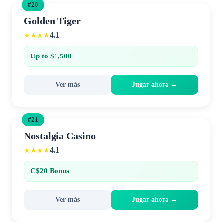
#20
Golden Tiger
4.1
★★★★
Up to $1,500
Ver más
Jugar ahora →
#21
Nostalgia Casino
4.1
★★★★
C$20 Bonus
Ver más
Jugar ahora →