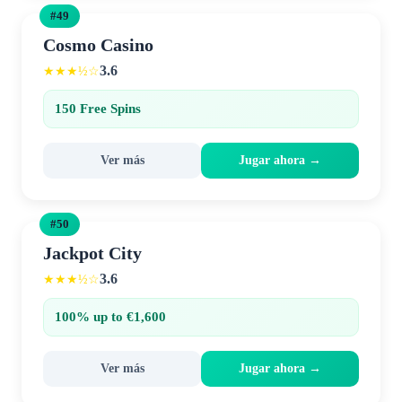
#49
Cosmo Casino
3.6
★★★½☆
150 Free Spins
Ver más
Jugar ahora →
#50
Jackpot City
3.6
★★★½☆
100% up to €1,600
Ver más
Jugar ahora →