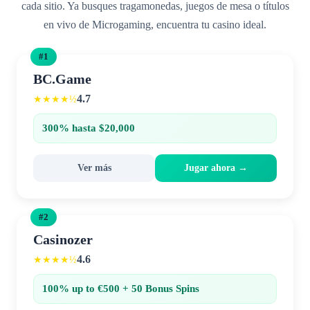
cada sitio. Ya busques tragamonedas, juegos de mesa o títulos
en vivo de Microgaming, encuentra tu casino ideal.
#1
BC.Game
4.7
★★★★½
300% hasta $20,000
Ver más
Jugar ahora →
#2
Casinozer
4.6
★★★★½
100% up to €500 + 50 Bonus Spins