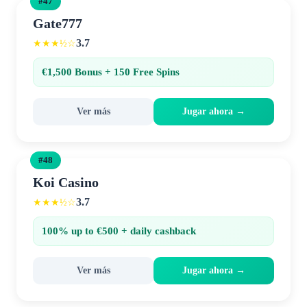
#47
Gate777
3.7
★★★½☆
€1,500 Bonus + 150 Free Spins
Ver más
Jugar ahora →
#48
Koi Casino
3.7
★★★½☆
100% up to €500 + daily cashback
Ver más
Jugar ahora →