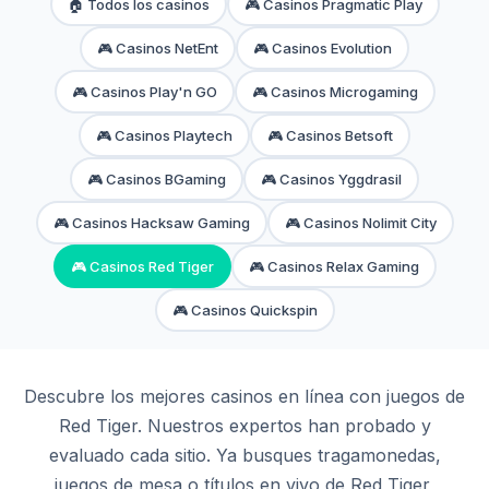
🏠 Todos los casinos
🎮 Casinos Pragmatic Play
🎮 Casinos NetEnt
🎮 Casinos Evolution
🎮 Casinos Play'n GO
🎮 Casinos Microgaming
🎮 Casinos Playtech
🎮 Casinos Betsoft
🎮 Casinos BGaming
🎮 Casinos Yggdrasil
🎮 Casinos Hacksaw Gaming
🎮 Casinos Nolimit City
🎮 Casinos Red Tiger
🎮 Casinos Relax Gaming
🎮 Casinos Quickspin
Descubre los mejores casinos en línea con juegos de
Red Tiger. Nuestros expertos han probado y
evaluado cada sitio. Ya busques tragamonedas,
juegos de mesa o títulos en vivo de Red Tiger,