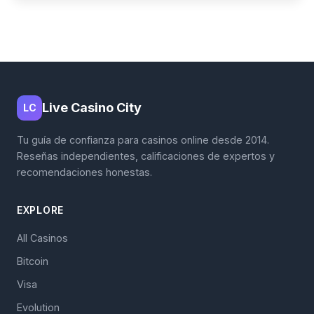
Live Casino City
LC
Tu guía de confianza para casinos online desde 2014.
Reseñas independientes, calificaciones de expertos y
recomendaciones honestas.
EXPLORE
All Casinos
Bitcoin
Visa
Evolution