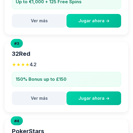
Up to €1,000 + 125 Free Spins
Ver más
Jugar ahora →
#3
32Red
4.2
★★★★
150% Bonus up to £150
Ver más
Jugar ahora →
#4
PokerStars