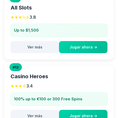
All Slots
3.8
★★★½☆
Up to $1,500
Ver más
Jugar ahora →
#12
Casino Heroes
3.4
★★★☆
100% up to €100 or 300 Free Spins
Ver más
Jugar ahora →