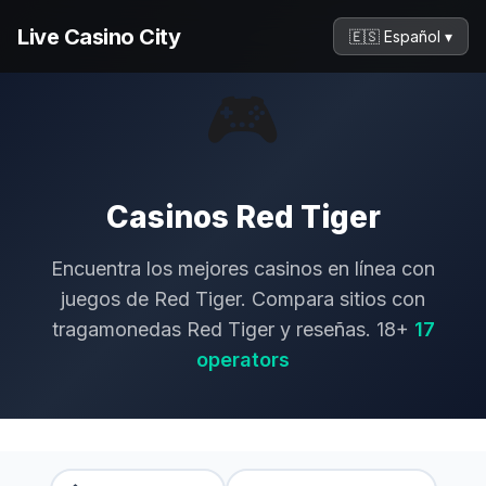
Live Casino City
🇪🇸 Español ▾
🎮
Casinos Red Tiger
Encuentra los mejores casinos en línea con
juegos de Red Tiger. Compara sitios con
tragamonedas Red Tiger y reseñas. 18+
17
operators