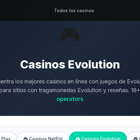
Todos los casinos
🎮
Casinos Evolution
entra los mejores casinos en línea con juegos de Evolu
ara sitios con tragamonedas Evolution y reseñas. 18
operators
 Play
🎮 Casinos NetEnt
🎮 Casinos Evolution
🎮