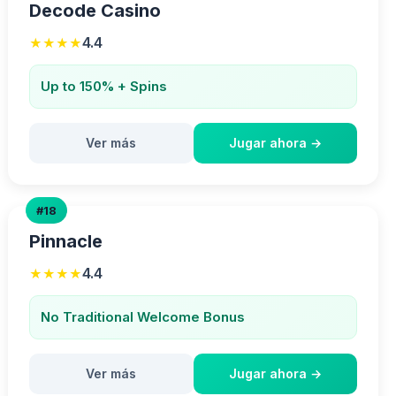
Decode Casino
4.4
★★★★
Up to 150% + Spins
Ver más
Jugar ahora →
#18
Pinnacle
4.4
★★★★
No Traditional Welcome Bonus
Ver más
Jugar ahora →