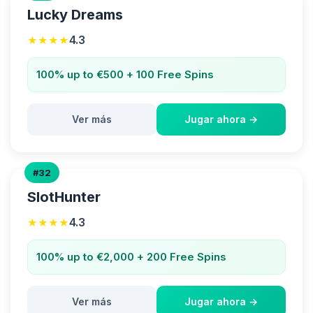
Lucky Dreams
4.3
★★★★
100% up to €500 + 100 Free Spins
Ver más
Jugar ahora →
#32
SlotHunter
4.3
★★★★
100% up to €2,000 + 200 Free Spins
Ver más
Jugar ahora →