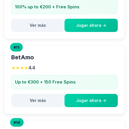
100% up to €200 + Free Spins
Ver más
Jugar ahora →
#11
BetAmo
4.4
★★★★
Up to €300 + 150 Free Spins
Ver más
Jugar ahora →
#14