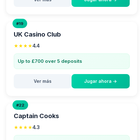
#19
UK Casino Club
4.4
★★★★
Up to £700 over 5 deposits
Ver más
Jugar ahora →
#22
Captain Cooks
4.3
★★★★