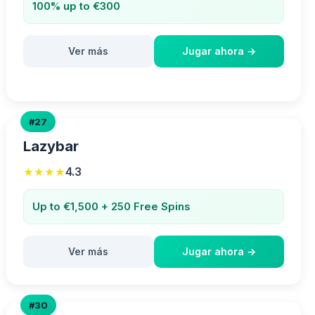
100% up to €300
Ver más
Jugar ahora →
#27
Lazybar
4.3
★★★★
Up to €1,500 + 250 Free Spins
Ver más
Jugar ahora →
#30