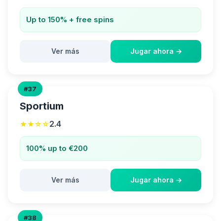
Up to 150% + free spins
Ver más
Jugar ahora →
#37
Sportium
2.4
★★☆☆
100% up to €200
Ver más
Jugar ahora →
#38