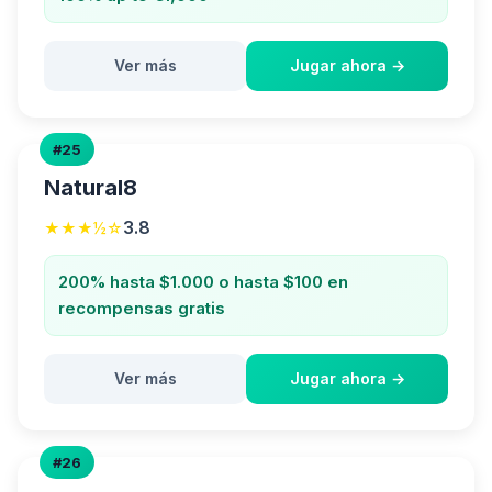
Ver más
Jugar ahora →
#25
Natural8
3.8
★★★½☆
200% hasta $1.000 o hasta $100 en
recompensas gratis
Ver más
Jugar ahora →
#26