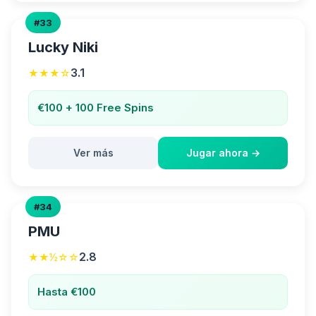
#33
Lucky Niki
3.1
★★★☆
€100 + 100 Free Spins
Ver más
Jugar ahora →
#34
PMU
2.8
★★½☆☆
Hasta €100