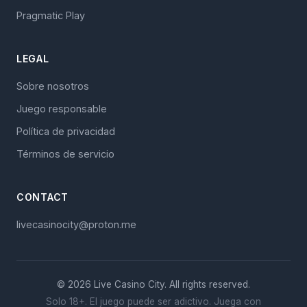
Pragmatic Play
LEGAL
Sobre nosotros
Juego responsable
Política de privacidad
Términos de servicio
CONTACT
livecasinocity@proton.me
© 2026 Live Casino City. All rights reserved.
Solo 18+. El juego puede ser adictivo. Juega con