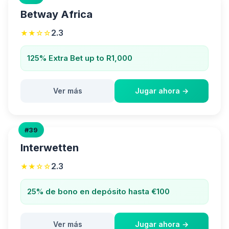
Betway Africa
2.3
★★☆☆
125% Extra Bet up to R1,000
Ver más
Jugar ahora →
#39
Interwetten
2.3
★★☆☆
25% de bono en depósito hasta €100
Ver más
Jugar ahora →