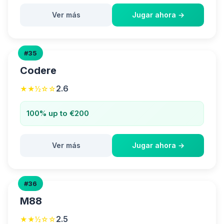
Ver más
Jugar ahora →
#35
Codere
2.6
★★½☆☆
100% up to €200
Ver más
Jugar ahora →
#36
M88
2.5
★★½☆☆