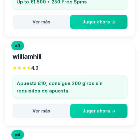
Up to €1,500 + 250 Free Spins
Ver más
Jugar ahora →
#3
williamhill
4.3
★★★★
Apuesta £10, consigue 200 giros sin
requisitos de apuesta
Ver más
Jugar ahora →
#4