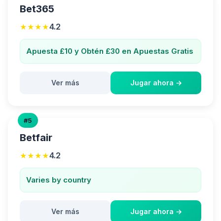
Bet365
4.2
★★★★
Apuesta £10 y Obtén £30 en Apuestas Gratis
Ver más
Jugar ahora →
#5
Betfair
4.2
★★★★
Varies by country
Ver más
Jugar ahora →