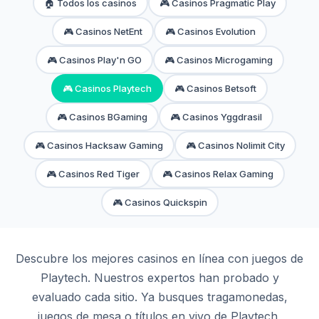
🏠 Todos los casinos
🎮 Casinos Pragmatic Play
🎮 Casinos NetEnt
🎮 Casinos Evolution
🎮 Casinos Play'n GO
🎮 Casinos Microgaming
🎮 Casinos Playtech
🎮 Casinos Betsoft
🎮 Casinos BGaming
🎮 Casinos Yggdrasil
🎮 Casinos Hacksaw Gaming
🎮 Casinos Nolimit City
🎮 Casinos Red Tiger
🎮 Casinos Relax Gaming
🎮 Casinos Quickspin
Descubre los mejores casinos en línea con juegos de
Playtech. Nuestros expertos han probado y
evaluado cada sitio. Ya busques tragamonedas,
juegos de mesa o títulos en vivo de Playtech,